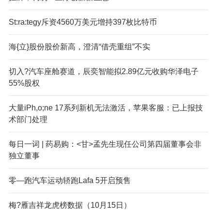
St:ra:tegy斥资4560万美元增持397枚比特币
海{立}股份股价新高，澄清“借壳重组”不实
切入?汽车座舱赛道，辰奕智能拟2.89亿元收购华泽电子
55%股权
大量iPh,o;ne 17系列新机无法激活，苹果客服：已上报技
术部门处理
每日一词 | 药易购：<甘>孟先生现任公司第四届董事会非
独立董事
零—跑汽车运动轿跑Lafa 5开启预售
梅?雁吉祥龙虎榜数据（10月15日）