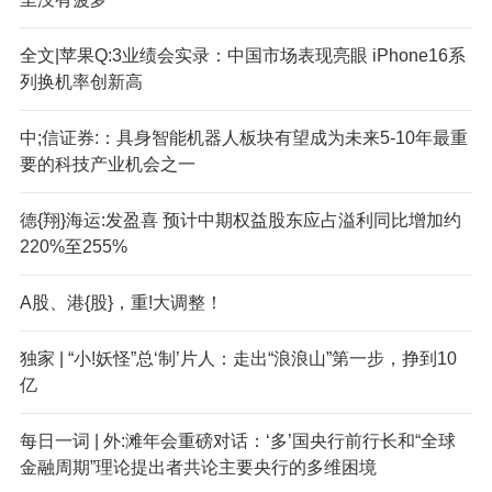
全文|苹果Q:3业绩会实录：中国市场表现亮眼 iPhone16系
列换机率创新高
中;信证券:：具身智能机器人板块有望成为未来5-10年最重
要的科技产业机会之一
德{翔}海运:发盈喜 预计中期权益股东应占溢利同比增加约
220%至255%
A股、港{股}，重!大调整！
独家 | “小!妖怪”总‘制’片人：走出“浪浪山”第一步，挣到10
亿
每日一词 | 外:滩年会重磅对话：‘多’国央行前行长和“全球
金融周期”理论提出者共论主要央行的多维困境