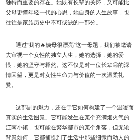
独特而重要的存在。她既有长辈的关怀，又可能比
父母更懂年轻一代的心思，她自身的人生故事，也
往往是家族历史中不可或缺的一部分。
通过“我的🔥姨母很漂亮”这一母题，我们被邀请
去审视一个女性的独立人生，她的选择，她的爱
恨，她的坚守与释然。这不仅是对一位长辈🤔的深
情回望，更是对女性生命力与价值的一次温柔礼
赞。
这部剧的魅力，还在于它如何构建了一个温暖而
真实的生活图景。它可能发生在某个充满烟火气的
江南小镇，也可能在繁华都市的某个角落，但无论
背景如何，它都捕捉到了生活中那些细微而动人的