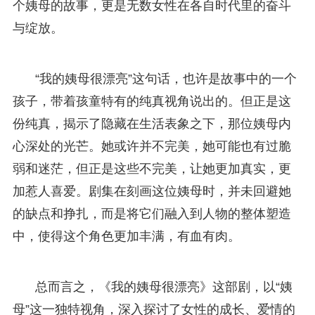
个姨母的故事，更是无数女性在各自时代里的奋斗
与绽放。
“我的姨母很漂亮”这句话，也许是故事中的一个
孩子，带着孩童特有的纯真视角说出的。但正是这
份纯真，揭示了隐藏在生活表象之下，那位姨母内
心深处的光芒。她或许并不完美，她可能也有过脆
弱和迷茫，但正是这些不完美，让她更加真实，更
加惹人喜爱。剧集在刻画这位姨母时，并未回避她
的缺点和挣扎，而是将它们融入到人物的整体塑造
中，使得这个角色更加丰满，有血有肉。
总而言之，《我的姨母很漂亮》这部剧，以“姨
母”这一独特视角，深入探讨了女性的成长、爱情的