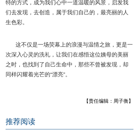
特的方式，成为我们心中一道温暖的风景，启发我
们去发现，去创造，属于我们自己的，最亮丽的人
生色彩。
这不仅是一场荧幕上的浪漫与温情之旅，更是一
次深入心灵的洗礼，让我们在感悟这位姨母的美丽
之时，也找到了自己生命中，那些不曾被发现，却
同样闪耀着光芒的“漂亮”。
【责任编辑：周子衡】
推荐阅读