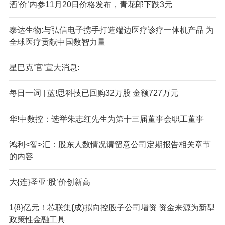
酒‘价’内参11月20日价格发布，青花郎下跌3元
泰达生物:与弘信电子携手打造端边医疗诊疗一体机产品 为
全球医疗贡献中国数智力量
星巴克‘官’宣大消息:
每日一词 | 蓝!思科技已回购32万股 金额727万元
华!中数控：选举朱志红先生为第十三届董事会职工董事
鸿利<智>汇：股东人数情况请留意公司定期报告相关章节
的内容
大{连}圣亚‘股’价创新高
1{8}亿元！芯联集{成}拟向控股子公司增资 资金来源为新型
政策性金融工具