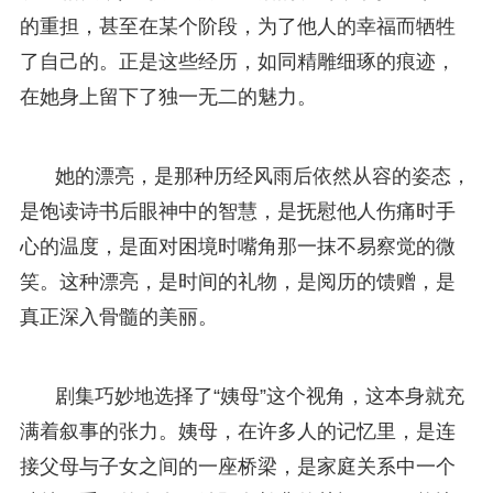
的重担，甚至在某个阶段，为了他人的幸福而牺牲
了自己的。正是这些经历，如同精雕细琢的痕迹，
在她身上留下了独一无二的魅力。
她的漂亮，是那种历经风雨后依然从容的姿态，
是饱读诗书后眼神中的智慧，是抚慰他人伤痛时手
心的温度，是面对困境时嘴角那一抹不易察觉的微
笑。这种漂亮，是时间的礼物，是阅历的馈赠，是
真正深入骨髓的美丽。
剧集巧妙地选择了“姨母”这个视角，这本身就充
满着叙事的张力。姨母，在许多人的记忆里，是连
接父母与子女之间的一座桥梁，是家庭关系中一个